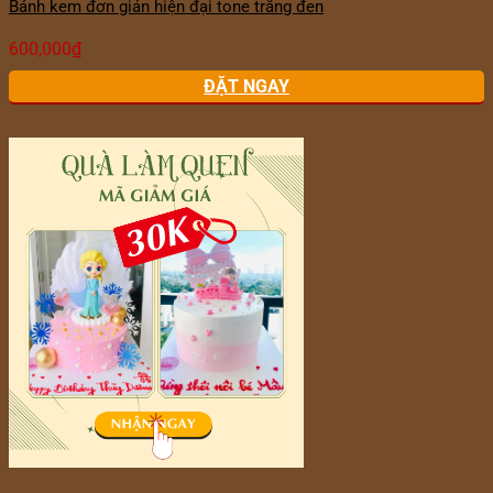
Bánh kem đơn giản hiện đại tone trắng đen
600,000
₫
ĐẶT NGAY