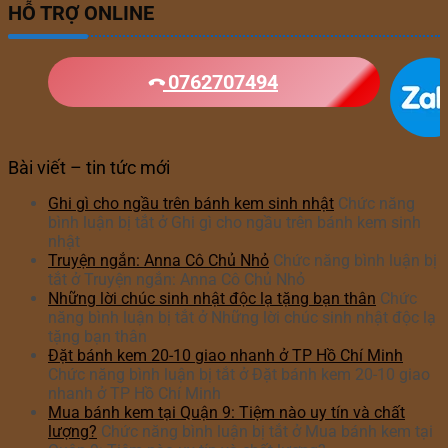
HỖ TRỢ ONLINE
0762707494
Bài viết – tin tức mới
Ghi gì cho ngầu trên bánh kem sinh nhật
Chức năng
bình luận bị tắt
ở Ghi gì cho ngầu trên bánh kem sinh
nhật
Truyện ngắn: Anna Cô Chủ Nhỏ
Chức năng bình luận bị
tắt
ở Truyện ngắn: Anna Cô Chủ Nhỏ
Những lời chúc sinh nhật độc lạ tặng bạn thân
Chức
năng bình luận bị tắt
ở Những lời chúc sinh nhật độc lạ
tặng bạn thân
Đặt bánh kem 20-10 giao nhanh ở TP Hồ Chí Minh
Chức năng bình luận bị tắt
ở Đặt bánh kem 20-10 giao
nhanh ở TP Hồ Chí Minh
Mua bánh kem tại Quận 9: Tiệm nào uy tín và chất
lượng?
Chức năng bình luận bị tắt
ở Mua bánh kem tại