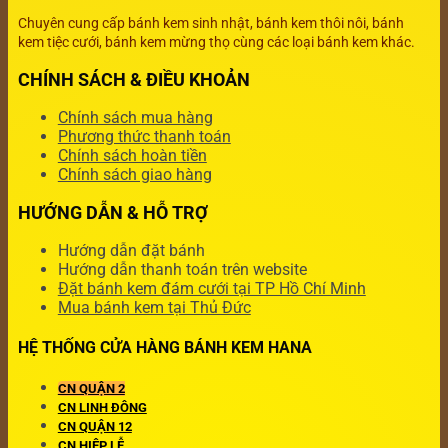
Chuyên cung cấp bánh kem sinh nhật, bánh kem thôi nôi, bánh
kem tiệc cưới, bánh kem mừng thọ cùng các loại bánh kem khác.
CHÍNH SÁCH & ĐIỀU KHOẢN
Chính sách mua hàng
Phương thức thanh toán
Chính sách hoàn tiền
Chính sách giao hàng
HƯỚNG DẪN & HỖ TRỢ
Hướng dẫn đặt bánh
Hướng dẫn thanh toán trên website
Đặt bánh kem đám cưới tại TP Hồ Chí Minh
Mua bánh kem tại Thủ Đức
HỆ THỐNG CỬA HÀNG BÁNH KEM HANA
CN QUẬN 2
CN LINH ĐÔNG
CN QUẬN 12
CN HIỆP LỄ