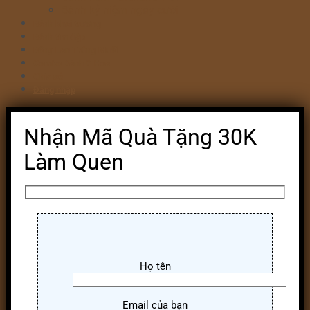
Bánh kỷ niệm ngày cưới
Bánh khai trương
Bánh tim đập
Bông Lan Trứng Muối
Combo Bánh & Hoa
Chia sẻ
Đăng nhập
Nhận Mã Quà Tặng 30K
Làm Quen
Họ tên
Email của bạn