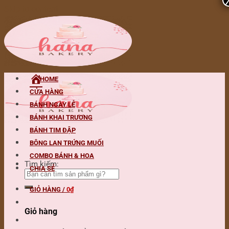
Skip to content
HOME
CỬA HÀNG
BÁNH NGÀY LỄ
BÁNH KHAI TRƯƠNG
BÁNH TIM ĐẬP
BÔNG LAN TRỨNG MUỐI
COMBO BÁNH & HOA
Tìm kiếm:
CHIA SẺ
GIỎ HÀNG /
0
₫
Giỏ hàng