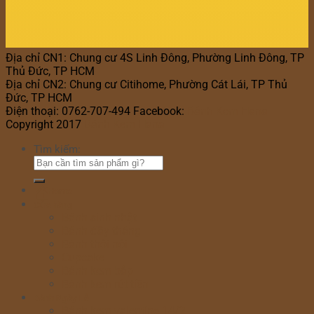
Địa chỉ CN1: Chung cư 4S Linh Đông, Phường Linh Đông, TP
Thủ Đức, TP HCM
Địa chỉ CN2: Chung cư Citihome, Phường Cát Lái, TP Thủ
Đức, TP HCM
Điện thoại: 0762-707-494 Facebook:
Bánh Kem Hana
Copyright 2017
Bánh Kem Hana
Tìm kiếm:
Home
Cửa hàng
Bánh sinh nhật
Bánh đầy tháng
Bánh thôi nôi
Cupcake
Bánh kem bắp
Bánh kem rút tiền
Bánh Ngày Lễ
Bánh kem valentine 14/2