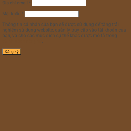
Địa chỉ email
*
Mật khẩu
*
Thông tin cá nhân của bạn sẽ được sử dụng để tăng trải
nghiệm sử dụng website, quản lý truy cập vào tài khoản của
bạn, và cho các mục đích cụ thể khác được mô tả trong
chính sách riêng tư
.
Đăng ký