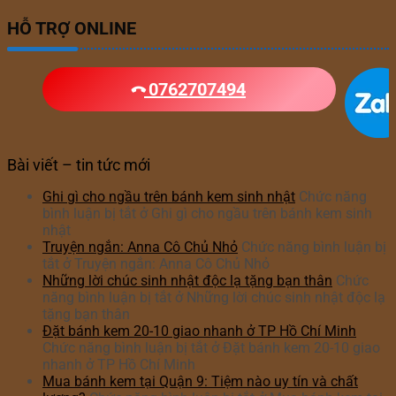
HỖ TRỢ ONLINE
0762707494
Bài viết – tin tức mới
Ghi gì cho ngầu trên bánh kem sinh nhật
Chức năng
bình luận bị tắt
ở Ghi gì cho ngầu trên bánh kem sinh
nhật
Truyện ngắn: Anna Cô Chủ Nhỏ
Chức năng bình luận bị
tắt
ở Truyện ngắn: Anna Cô Chủ Nhỏ
Những lời chúc sinh nhật độc lạ tặng bạn thân
Chức
năng bình luận bị tắt
ở Những lời chúc sinh nhật độc lạ
tặng bạn thân
Đặt bánh kem 20-10 giao nhanh ở TP Hồ Chí Minh
Chức năng bình luận bị tắt
ở Đặt bánh kem 20-10 giao
nhanh ở TP Hồ Chí Minh
Mua bánh kem tại Quận 9: Tiệm nào uy tín và chất