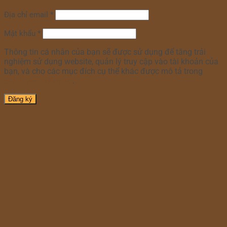
Địa chỉ email
*
Mật khẩu
*
Thông tin cá nhân của bạn sẽ được sử dụng để tăng trải
nghiệm sử dụng website, quản lý truy cập vào tài khoản của
bạn, và cho các mục đích cụ thể khác được mô tả trong
chính sách riêng tư
.
Đăng ký