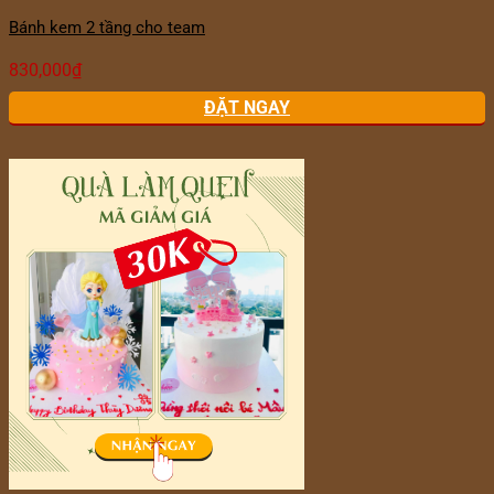
Bánh kem 2 tầng cho team
830,000
₫
ĐẶT NGAY