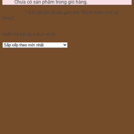
Chưa có sản phẩm trong giỏ hàng.
Trang chủ
/
Sản phẩm được gắn thẻ “Bánh kem cho cá
khoa”
Lọc
Hiển thị kết quả duy nhất