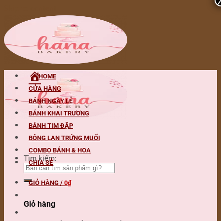
Skip to content
HOME
CỬA HÀNG
BÁNH NGÀY LỄ
BÁNH KHAI TRƯƠNG
BÁNH TIM ĐẬP
BÔNG LAN TRỨNG MUỐI
COMBO BÁNH & HOA
Tìm kiếm:
CHIA SẺ
GIỎ HÀNG /
0
₫
Giỏ hàng