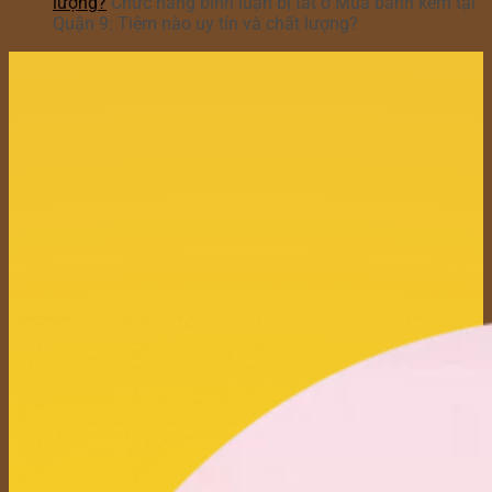
lượng?
Chức năng bình luận bị tắt
ở Mua bánh kem tại
Quận 9: Tiệm nào uy tín và chất lượng?