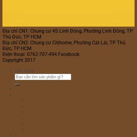
Địa chỉ CN1: Chung cư 4S Linh Đông, Phường Linh Đông, TP
Thủ Đức, TP HCM
Địa chỉ CN2: Chung cư Citihome, Phường Cát Lái, TP Thủ
Đức, TP HCM
Điện thoại: 0762-707-494 Facebook:
Bánh Kem Hana
Copyright 2017
Bánh Kem Hana
Tìm kiếm:
Home
Cửa hàng
Bánh sinh nhật
Bánh đầy tháng
Bánh thôi nôi
Cupcake
Bánh kem bắp
Bánh kem rút tiền
Bánh Ngày Lễ