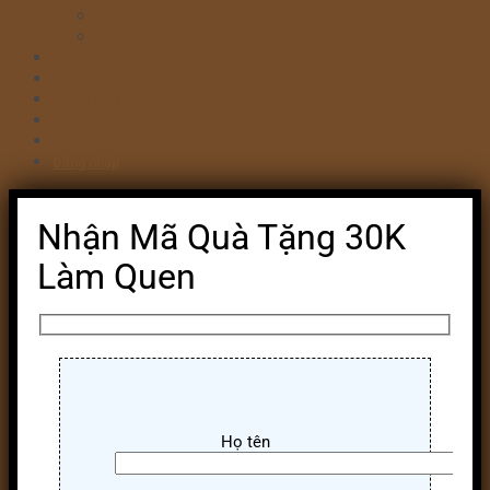
Bánh kem valentine 14/2
Bánh kỷ niệm ngày cưới
Bánh khai trương
Bánh tim đập
Bông Lan Trứng Muối
Combo Bánh & Hoa
Chia sẻ
Đăng nhập
Nhận Mã Quà Tặng 30K
Làm Quen
Họ tên