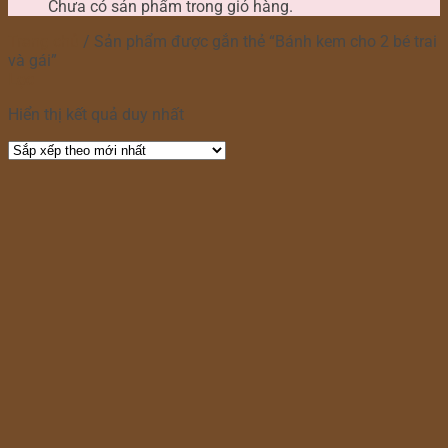
Chưa có sản phẩm trong giỏ hàng.
Trang chủ
/
Sản phẩm được gắn thẻ “Bánh kem cho 2 bé trai
và gái”
Lọc
Hiển thị kết quả duy nhất