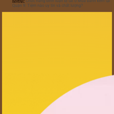
lượng?
Chức năng bình luận bị tắt
ở Mua bánh kem tại
Quận 9: Tiệm nào uy tín và chất lượng?