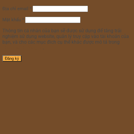
Địa chỉ email
*
Mật khẩu
*
Thông tin cá nhân của bạn sẽ được sử dụng để tăng trải
nghiệm sử dụng website, quản lý truy cập vào tài khoản của
bạn, và cho các mục đích cụ thể khác được mô tả trong
chính sách riêng tư
.
Đăng ký