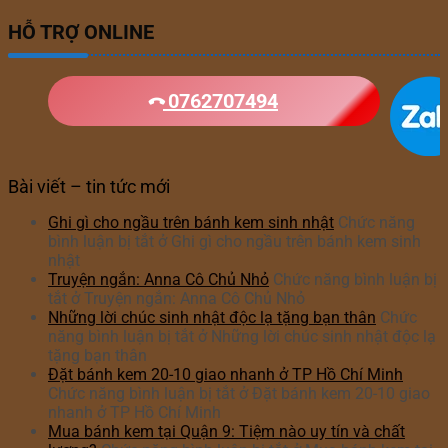
HỖ TRỢ ONLINE
0762707494
Bài viết – tin tức mới
Ghi gì cho ngầu trên bánh kem sinh nhật
Chức năng
bình luận bị tắt
ở Ghi gì cho ngầu trên bánh kem sinh
nhật
Truyện ngắn: Anna Cô Chủ Nhỏ
Chức năng bình luận bị
tắt
ở Truyện ngắn: Anna Cô Chủ Nhỏ
Những lời chúc sinh nhật độc lạ tặng bạn thân
Chức
năng bình luận bị tắt
ở Những lời chúc sinh nhật độc lạ
tặng bạn thân
Đặt bánh kem 20-10 giao nhanh ở TP Hồ Chí Minh
Chức năng bình luận bị tắt
ở Đặt bánh kem 20-10 giao
nhanh ở TP Hồ Chí Minh
Mua bánh kem tại Quận 9: Tiệm nào uy tín và chất