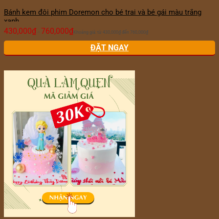
Bánh kem đôi phim Doremon cho bé trai và bé gái màu trắng
xanh
430,000
₫
760,000
₫
–
Khoảng giá: từ 430,000₫ đến 760,000₫
ĐẶT NGAY