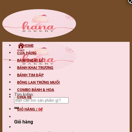
Skip to content
HOME
CỬA HÀNG
BÁNH NGÀY LỄ
BÁNH KHAI TRƯƠNG
BÁNH TIM ĐẬP
BÔNG LAN TRỨNG MUỐI
COMBO BÁNH & HOA
Tìm kiếm:
CHIA SẺ
GIỎ HÀNG /
0
₫
Giỏ hàng