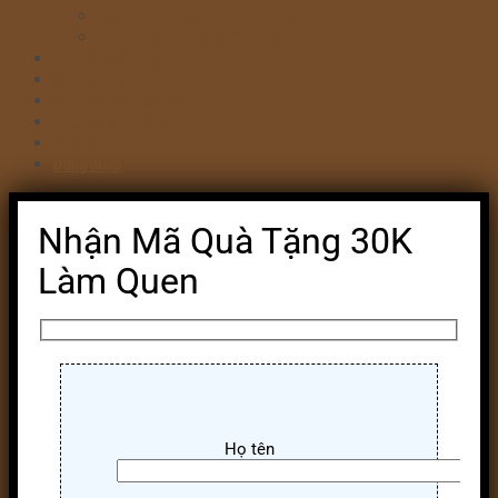
Bánh kem valentine 14/2
Bánh kỷ niệm ngày cưới
Bánh khai trương
Bánh tim đập
Bông Lan Trứng Muối
Combo Bánh & Hoa
Chia sẻ
Đăng nhập
Nhận Mã Quà Tặng 30K
Làm Quen
Họ tên