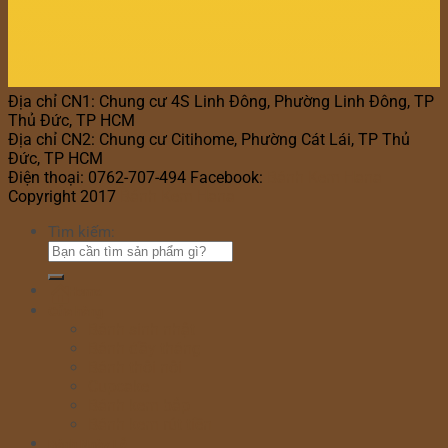
Địa chỉ CN1: Chung cư 4S Linh Đông, Phường Linh Đông, TP
Thủ Đức, TP HCM
Địa chỉ CN2: Chung cư Citihome, Phường Cát Lái, TP Thủ
Đức, TP HCM
Điện thoại: 0762-707-494 Facebook:
Bánh Kem Hana
Copyright 2017
Bánh Kem Hana
Tìm kiếm:
Home
Cửa hàng
Bánh sinh nhật
Bánh đầy tháng
Bánh thôi nôi
Cupcake
Bánh kem bắp
Bánh kem rút tiền
Bánh Ngày Lễ