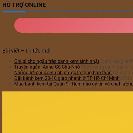
HỖ TRỢ ONLINE
Bài viết – tin tức mới
Ghi gì cho ngầu trên bánh kem sinh nhật
Chức năng bình 
Truyện ngắn: Anna Cô Chủ Nhỏ
Chức năng bình luận bị t
Những lời chúc sinh nhật độc lạ tặng bạn thân
Chức năng
Đặt bánh kem 20-10 giao nhanh ở TP Hồ Chí Minh
Chức 
Mua bánh kem tại Quận 9: Tiệm nào uy tín và chất lượn