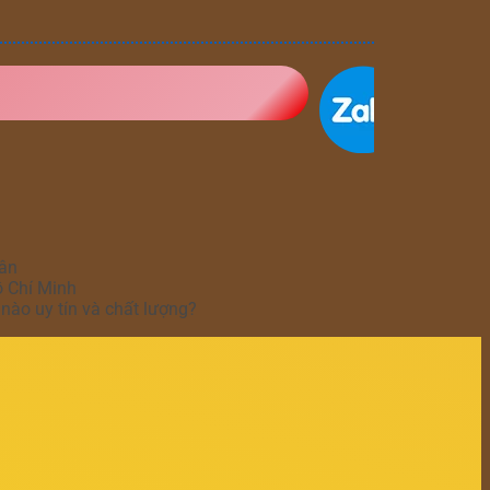
hân
ồ Chí Minh
nào uy tín và chất lượng?