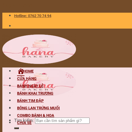
Skip to content
Hotline: 0762 70 74 94
HOME
CỬA HÀNG
BÁNH NGÀY LỄ
BÁNH KHAI TRƯƠNG
BÁNH TIM ĐẬP
BÔNG LAN TRỨNG MUỐI
COMBO BÁNH & HOA
Tìm kiếm:
CHIA SẺ