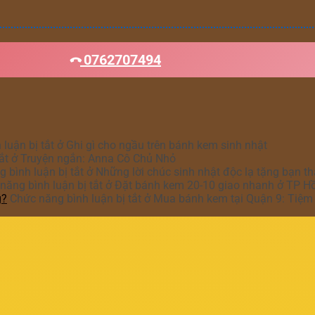
0762707494
luận bị tắt
ở Ghi gì cho ngầu trên bánh kem sinh nhật
ắt
ở Truyện ngắn: Anna Cô Chủ Nhỏ
 bình luận bị tắt
ở Những lời chúc sinh nhật độc lạ tặng bạn t
năng bình luận bị tắt
ở Đặt bánh kem 20-10 giao nhanh ở TP H
g?
Chức năng bình luận bị tắt
ở Mua bánh kem tại Quận 9: Tiệm 