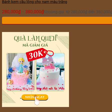
Bánh kem cầu lông cho nam màu trắng
280,000
₫
380,000
₫
–
Khoảng giá: từ 280,000₫ đến 380,000