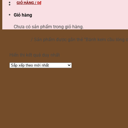
GIỎ HÀNG /
0
₫
Giỏ hàng
Chưa có sản phẩm trong giỏ hàng.
Trang chủ
/
Sản phẩm được gắn thẻ “Bánh kem cầu lông ch
Lọc
Hiển thị kết quả duy nhất