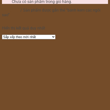
Chưa có sản phẩm trong giỏ hàng.
Trang chủ
/
Sản phẩm được gắn thẻ “bánh kem các ngôi
sao”
Lọc
Hiển thị kết quả duy nhất