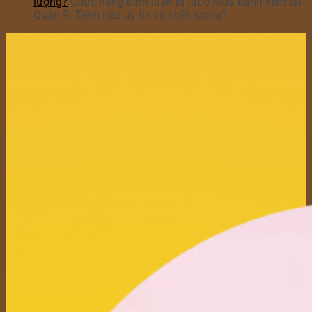
lượng?
Chức năng bình luận bị tắt
ở Mua bánh kem tại
Quận 9: Tiệm nào uy tín và chất lượng?