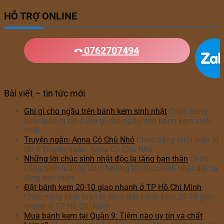
HỖ TRỢ ONLINE
0762707494
Bài viết – tin tức mới
Ghi gì cho ngầu trên bánh kem sinh nhật
Chức năng
bình luận bị tắt
ở Ghi gì cho ngầu trên bánh kem sinh
nhật
Truyện ngắn: Anna Cô Chủ Nhỏ
Chức năng bình luận bị
tắt
ở Truyện ngắn: Anna Cô Chủ Nhỏ
Những lời chúc sinh nhật độc lạ tặng bạn thân
Chức
năng bình luận bị tắt
ở Những lời chúc sinh nhật độc lạ
tặng bạn thân
Đặt bánh kem 20-10 giao nhanh ở TP Hồ Chí Minh
Chức năng bình luận bị tắt
ở Đặt bánh kem 20-10 giao
nhanh ở TP Hồ Chí Minh
Mua bánh kem tại Quận 9: Tiệm nào uy tín và chất