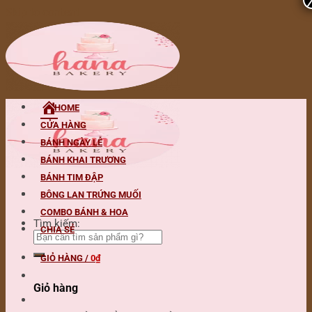
Skip to content
HOME
CỬA HÀNG
BÁNH NGÀY LỄ
BÁNH KHAI TRƯƠNG
BÁNH TIM ĐẬP
BÔNG LAN TRỨNG MUỐI
COMBO BÁNH & HOA
Tìm kiếm:
CHIA SẺ
GIỎ HÀNG /
0
₫
Giỏ hàng