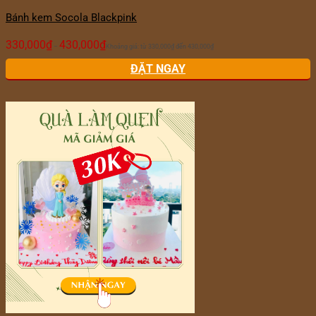
Bánh kem Socola Blackpink
330,000
₫
430,000
₫
–
Khoảng giá: từ 330,000₫ đến 430,000₫
ĐẶT NGAY