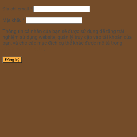
Địa chỉ email
*
Mật khẩu
*
Thông tin cá nhân của bạn sẽ được sử dụng để tăng trải
nghiệm sử dụng website, quản lý truy cập vào tài khoản của
bạn, và cho các mục đích cụ thể khác được mô tả trong
chính sách riêng tư
.
Đăng ký