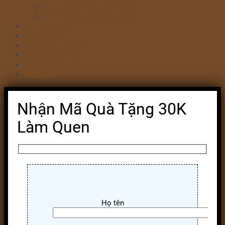
Bánh kem valentine 14/2
Bánh kỷ niệm ngày cưới
Bánh khai trương
Bánh tim đập
Bông Lan Trứng Muối
Combo Bánh & Hoa
Chia sẻ
Đăng nhập
Nhận Mã Quà Tặng 30K
Làm Quen
Họ tên