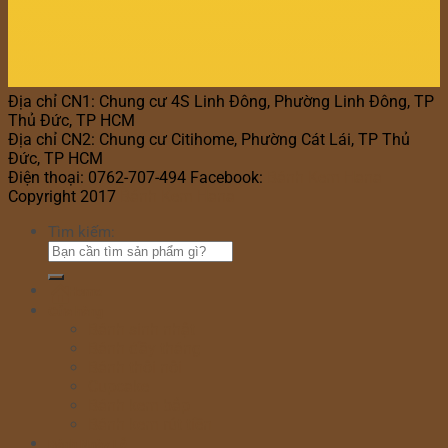
Địa chỉ CN1: Chung cư 4S Linh Đông, Phường Linh Đông, TP
Thủ Đức, TP HCM
Địa chỉ CN2: Chung cư Citihome, Phường Cát Lái, TP Thủ
Đức, TP HCM
Điện thoại: 0762-707-494 Facebook:
Bánh Kem Hana
Copyright 2017
Bánh Kem Hana
Tìm kiếm:
Home
Cửa hàng
Bánh sinh nhật
Bánh đầy tháng
Bánh thôi nôi
Cupcake
Bánh kem bắp
Bánh kem rút tiền
Bánh Ngày Lễ