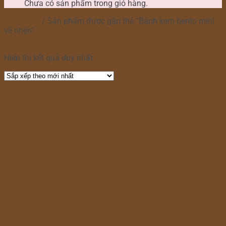
Chưa có sản phẩm trong giỏ hàng.
Trang chủ
/
Sản phẩm được gắn thẻ “Bánh kem bento mini
vẽ nhện”
Lọc
Hiển thị kết quả duy nhất