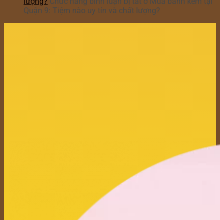
lượng?
Chức năng bình luận bị tắt
ở Mua bánh kem tại
Quận 9: Tiệm nào uy tín và chất lượng?