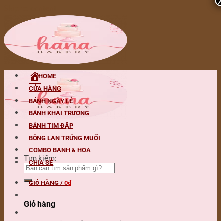
Skip to content
HOME
CỬA HÀNG
BÁNH NGÀY LỄ
BÁNH KHAI TRƯƠNG
BÁNH TIM ĐẬP
BÔNG LAN TRỨNG MUỐI
COMBO BÁNH & HOA
Tìm kiếm:
CHIA SẺ
GIỎ HÀNG /
0
₫
Giỏ hàng