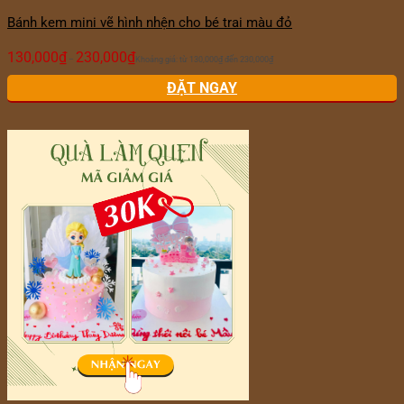
Bánh kem mini vẽ hình nhện cho bé trai màu đỏ
130,000
₫
230,000
₫
–
Khoảng giá: từ 130,000₫ đến 230,000₫
ĐẶT NGAY