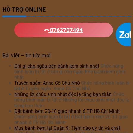
HỖ TRỢ ONLINE
0762707494
Bài viết – tin tức mới
Ghi gì cho ngầu trên bánh kem sinh nhật
Chức năng
bình luận bị tắt
ở Ghi gì cho ngầu trên bánh kem sinh
nhật
Truyện ngắn: Anna Cô Chủ Nhỏ
Chức năng bình luận bị
tắt
ở Truyện ngắn: Anna Cô Chủ Nhỏ
Những lời chúc sinh nhật độc lạ tặng bạn thân
Chức
năng bình luận bị tắt
ở Những lời chúc sinh nhật độc lạ
tặng bạn thân
Đặt bánh kem 20-10 giao nhanh ở TP Hồ Chí Minh
Chức năng bình luận bị tắt
ở Đặt bánh kem 20-10 giao
nhanh ở TP Hồ Chí Minh
Mua bánh kem tại Quận 9: Tiệm nào uy tín và chất