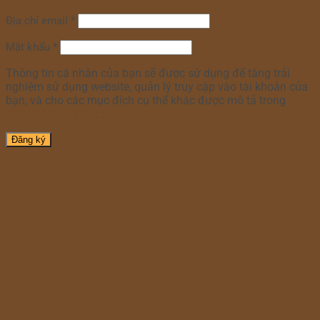
Địa chỉ email
*
Mật khẩu
*
Thông tin cá nhân của bạn sẽ được sử dụng để tăng trải
nghiệm sử dụng website, quản lý truy cập vào tài khoản của
bạn, và cho các mục đích cụ thể khác được mô tả trong
chính sách riêng tư
.
Đăng ký