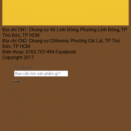
Địa chỉ CN1: Chung cư 4S Linh Đông, Phường Linh Đông, TP
Thủ Đức, TP HCM
Địa chỉ CN2: Chung cư Citihome, Phường Cát Lái, TP Thủ
Đức, TP HCM
Điện thoại: 0762-707-494 Facebook:
Bánh Kem Hana
Copyright 2017
Bánh Kem Hana
Tìm kiếm:
Home
Cửa hàng
Bánh sinh nhật
Bánh đầy tháng
Bánh thôi nôi
Cupcake
Bánh kem bắp
Bánh kem rút tiền
Bánh Ngày Lễ