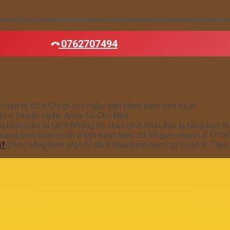
0762707494
luận bị tắt
ở Ghi gì cho ngầu trên bánh kem sinh nhật
ắt
ở Truyện ngắn: Anna Cô Chủ Nhỏ
 bình luận bị tắt
ở Những lời chúc sinh nhật độc lạ tặng bạn t
năng bình luận bị tắt
ở Đặt bánh kem 20-10 giao nhanh ở TP H
g?
Chức năng bình luận bị tắt
ở Mua bánh kem tại Quận 9: Tiệm 