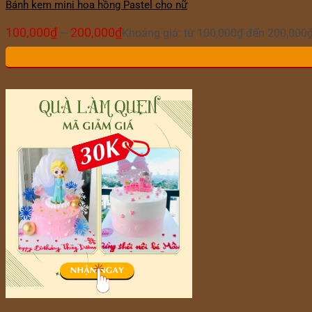
Bánh kem mini hoa hồng Pastel cho nữ
100,000
₫
200,000
₫
–
Khoảng giá: từ 100,000₫ đến 200,000