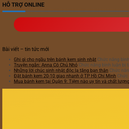
HỖ TRỢ ONLINE
Bài viết – tin tức mới
Ghi gì cho ngầu trên bánh kem sinh nhật
Chức năng bình 
Truyện ngắn: Anna Cô Chủ Nhỏ
Chức năng bình luận bị t
Những lời chúc sinh nhật độc lạ tặng bạn thân
Chức năng
Đặt bánh kem 20-10 giao nhanh ở TP Hồ Chí Minh
Chức 
Mua bánh kem tại Quận 9: Tiệm nào uy tín và chất lượn