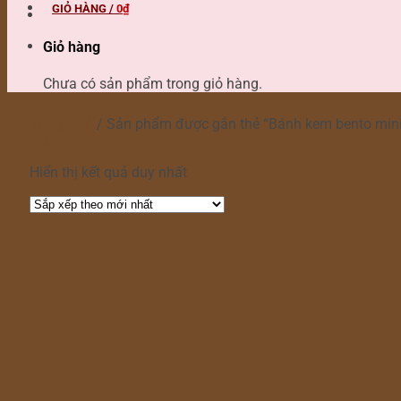
GIỎ HÀNG /
0
₫
Giỏ hàng
Chưa có sản phẩm trong giỏ hàng.
Trang chủ
/
Sản phẩm được gắn thẻ “Bánh kem bento min
Lọc
Hiển thị kết quả duy nhất