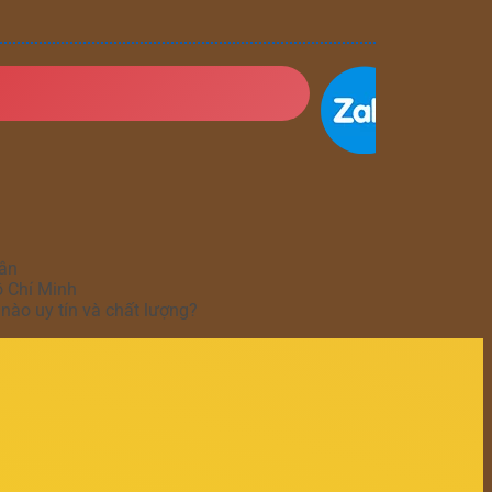
hân
ồ Chí Minh
nào uy tín và chất lượng?