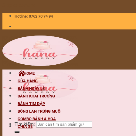
Skip to content
Hotline: 0762 70 74 94
HOME
CỬA HÀNG
BÁNH NGÀY LỄ
BÁNH KHAI TRƯƠNG
BÁNH TIM ĐẬP
BÔNG LAN TRỨNG MUỐI
COMBO BÁNH & HOA
Tìm kiếm:
CHIA SẺ