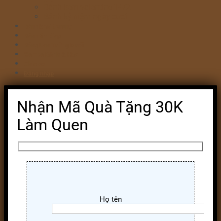
Bánh kem valentine 14/2
Bánh kỷ niệm ngày cưới
Bánh khai trương
Bánh tim đập
Bông Lan Trứng Muối
Combo Bánh & Hoa
Chia sẻ
Đăng nhập
Nhận Mã Quà Tặng 30K
Làm Quen
Họ tên