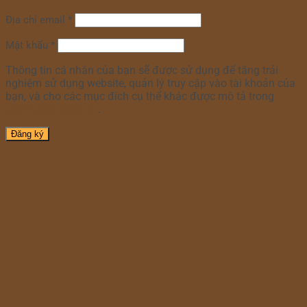
Địa chỉ email
*
Mật khẩu
*
Thông tin cá nhân của bạn sẽ được sử dụng để tăng trải
nghiệm sử dụng website, quản lý truy cập vào tài khoản của
bạn, và cho các mục đích cụ thể khác được mô tả trong
chính sách riêng tư
.
Đăng ký