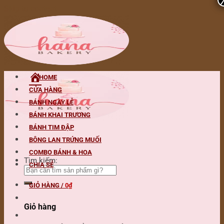
Skip to content
HOME
CỬA HÀNG
BÁNH NGÀY LỄ
BÁNH KHAI TRƯƠNG
BÁNH TIM ĐẬP
BÔNG LAN TRỨNG MUỐI
COMBO BÁNH & HOA
Tìm kiếm:
CHIA SẺ
GIỎ HÀNG /
0
₫
Giỏ hàng