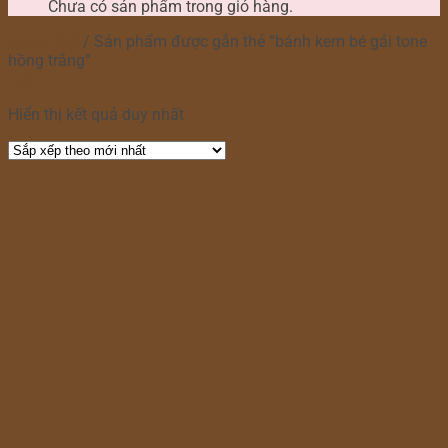
Chưa có sản phẩm trong giỏ hàng.
Trang chủ
/
Sản phẩm được gắn thẻ “bánh kem bé gái tone
hồng trắng”
Lọc
Hiển thị kết quả duy nhất