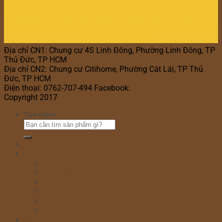
Địa chỉ CN1: Chung cư 4S Linh Đông, Phường Linh Đông, TP
Thủ Đức, TP HCM
Địa chỉ CN2: Chung cư Citihome, Phường Cát Lái, TP Thủ
Đức, TP HCM
Điện thoại: 0762-707-494 Facebook:
Bánh Kem Hana
Copyright 2017
Bánh Kem Hana
Tìm kiếm:
Home
Cửa hàng
Bánh sinh nhật
Bánh đầy tháng
Bánh thôi nôi
Cupcake
Bánh kem bắp
Bánh kem rút tiền
Bánh Ngày Lễ