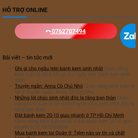
HỖ TRỢ ONLINE
0762707494
Bài viết – tin tức mới
Ghi gì cho ngầu trên bánh kem sinh nhật
Chức năng
bình luận bị tắt
ở Ghi gì cho ngầu trên bánh kem sinh
nhật
Truyện ngắn: Anna Cô Chủ Nhỏ
Chức năng bình luận bị
tắt
ở Truyện ngắn: Anna Cô Chủ Nhỏ
Những lời chúc sinh nhật độc lạ tặng bạn thân
Chức
năng bình luận bị tắt
ở Những lời chúc sinh nhật độc lạ
tặng bạn thân
Đặt bánh kem 20-10 giao nhanh ở TP Hồ Chí Minh
Chức năng bình luận bị tắt
ở Đặt bánh kem 20-10 giao
nhanh ở TP Hồ Chí Minh
Mua bánh kem tại Quận 9: Tiệm nào uy tín và chất