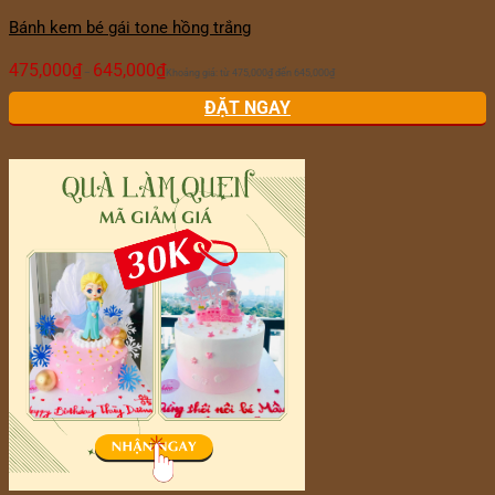
Bánh kem bé gái tone hồng trắng
475,000
₫
645,000
₫
–
Khoảng giá: từ 475,000₫ đến 645,000₫
ĐẶT NGAY