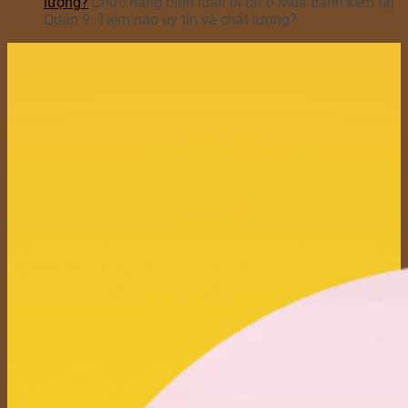
lượng?
Chức năng bình luận bị tắt
ở Mua bánh kem tại
Quận 9: Tiệm nào uy tín và chất lượng?