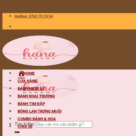
Skip to content
Hotline: 0762 70 74 94
HOME
CỬA HÀNG
BÁNH NGÀY LỄ
BÁNH KHAI TRƯƠNG
BÁNH TIM ĐẬP
BÔNG LAN TRỨNG MUỐI
COMBO BÁNH & HOA
Tìm kiếm:
CHIA SẺ