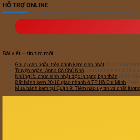
HỖ TRỢ ONLINE
Bài viết – tin tức mới
Ghi gì cho ngầu trên bánh kem sinh nhật
Chức năng bình 
Truyện ngắn: Anna Cô Chủ Nhỏ
Chức năng bình luận bị t
Những lời chúc sinh nhật độc lạ tặng bạn thân
Chức năng
Đặt bánh kem 20-10 giao nhanh ở TP Hồ Chí Minh
Chức 
Mua bánh kem tại Quận 9: Tiệm nào uy tín và chất lượn