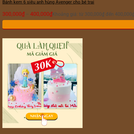
Bánh kem 6 siêu anh hùng Avenger cho bé trai
300,000
₫
400,000
₫
–
Khoảng giá: từ 300,000₫ đến 400,000