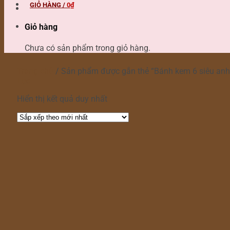
GIỎ HÀNG /
0
₫
Giỏ hàng
Chưa có sản phẩm trong giỏ hàng.
Trang chủ
/
Sản phẩm được gắn thẻ “Bánh kem 6 siêu anh
Lọc
Hiển thị kết quả duy nhất