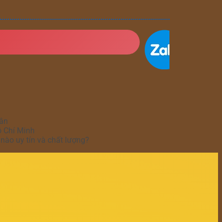
hân
ồ Chí Minh
nào uy tín và chất lượng?