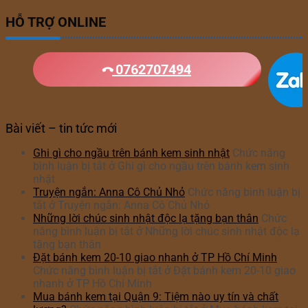
HỖ TRỢ ONLINE
0762707494
Bài viết – tin tức mới
Ghi gì cho ngầu trên bánh kem sinh nhật
Chức năng
bình luận bị tắt
ở Ghi gì cho ngầu trên bánh kem sinh
nhật
Truyện ngắn: Anna Cô Chủ Nhỏ
Chức năng bình luận bị
tắt
ở Truyện ngắn: Anna Cô Chủ Nhỏ
Những lời chúc sinh nhật độc lạ tặng bạn thân
Chức
năng bình luận bị tắt
ở Những lời chúc sinh nhật độc lạ
tặng bạn thân
Đặt bánh kem 20-10 giao nhanh ở TP Hồ Chí Minh
Chức năng bình luận bị tắt
ở Đặt bánh kem 20-10 giao
nhanh ở TP Hồ Chí Minh
Mua bánh kem tại Quận 9: Tiệm nào uy tín và chất