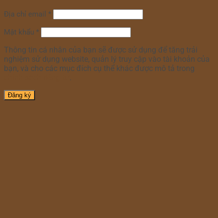
Địa chỉ email
*
Mật khẩu
*
Thông tin cá nhân của bạn sẽ được sử dụng để tăng trải
nghiệm sử dụng website, quản lý truy cập vào tài khoản của
bạn, và cho các mục đích cụ thể khác được mô tả trong
chính sách riêng tư
.
Đăng ký