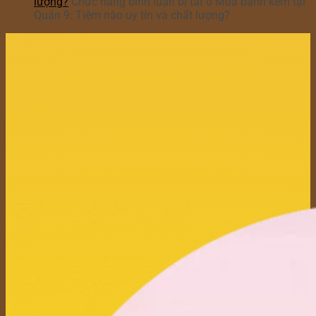
lượng?
Chức năng bình luận bị tắt
ở Mua bánh kem tại
Quận 9: Tiệm nào uy tín và chất lượng?