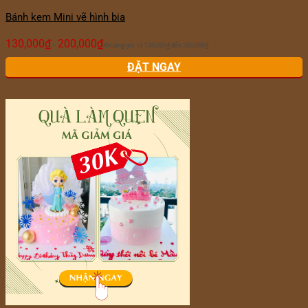
Bánh kem Mini vẽ hình bia
130,000
₫
200,000
₫
–
Khoảng giá: từ 130,000₫ đến 200,000₫
ĐẶT NGAY