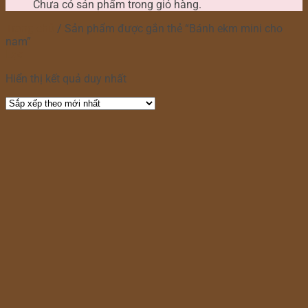
Chưa có sản phẩm trong giỏ hàng.
Trang chủ
/
Sản phẩm được gắn thẻ “Bánh ekm mini cho
nam”
Lọc
Hiển thị kết quả duy nhất