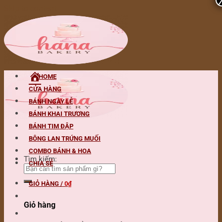
Skip to content
HOME
CỬA HÀNG
BÁNH NGÀY LỄ
BÁNH KHAI TRƯƠNG
BÁNH TIM ĐẬP
BÔNG LAN TRỨNG MUỐI
COMBO BÁNH & HOA
Tìm kiếm:
CHIA SẺ
GIỎ HÀNG /
0
₫
Giỏ hàng