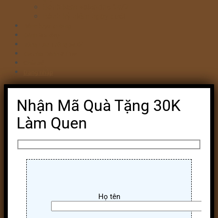
Bánh kem valentine 14/2
Bánh kỷ niệm ngày cưới
Bánh khai trương
Bánh tim đập
Bông Lan Trứng Muối
Combo Bánh & Hoa
Chia sẻ
Đăng nhập
Nhận Mã Quà Tặng 30K
Làm Quen
Họ tên