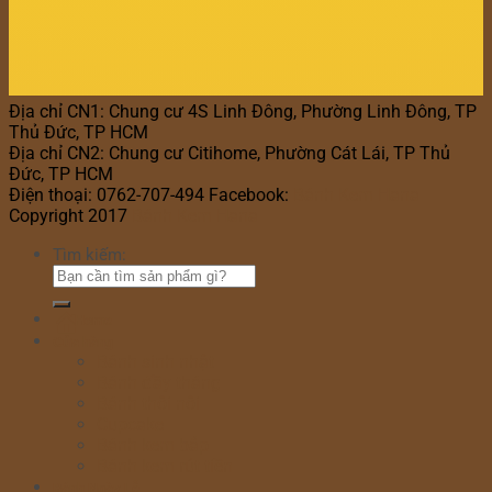
Địa chỉ CN1: Chung cư 4S Linh Đông, Phường Linh Đông, TP
Thủ Đức, TP HCM
Địa chỉ CN2: Chung cư Citihome, Phường Cát Lái, TP Thủ
Đức, TP HCM
Điện thoại: 0762-707-494 Facebook:
Bánh Kem Hana
Copyright 2017
Bánh Kem Hana
Tìm kiếm:
Home
Cửa hàng
Bánh sinh nhật
Bánh đầy tháng
Bánh thôi nôi
Cupcake
Bánh kem bắp
Bánh kem rút tiền
Bánh Ngày Lễ