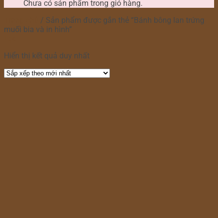
Chưa có sản phẩm trong giỏ hàng.
Trang chủ
/
Sản phẩm được gắn thẻ “Bánh bông lan trứng
muối bia và in hình”
Lọc
Hiển thị kết quả duy nhất