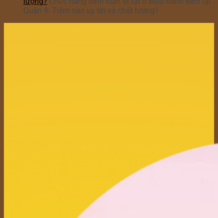
lượng?
Chức năng bình luận bị tắt
ở Mua bánh kem tại
Quận 9: Tiệm nào uy tín và chất lượng?