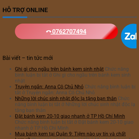
HỖ TRỢ ONLINE
0762707494
Bài viết – tin tức mới
Ghi gì cho ngầu trên bánh kem sinh nhật
Chức năng
bình luận bị tắt
ở Ghi gì cho ngầu trên bánh kem sinh
nhật
Truyện ngắn: Anna Cô Chủ Nhỏ
Chức năng bình luận bị
tắt
ở Truyện ngắn: Anna Cô Chủ Nhỏ
Những lời chúc sinh nhật độc lạ tặng bạn thân
Chức
năng bình luận bị tắt
ở Những lời chúc sinh nhật độc lạ
tặng bạn thân
Đặt bánh kem 20-10 giao nhanh ở TP Hồ Chí Minh
Chức năng bình luận bị tắt
ở Đặt bánh kem 20-10 giao
nhanh ở TP Hồ Chí Minh
Mua bánh kem tại Quận 9: Tiệm nào uy tín và chất