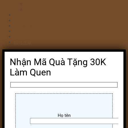
Bánh kem valentine 14/2
Bánh kỷ niệm ngày cưới
Bánh khai trương
Bánh tim đập
Bông Lan Trứng Muối
Combo Bánh & Hoa
Chia sẻ
Đăng nhập
Nhận Mã Quà Tặng 30K
Làm Quen
Họ tên