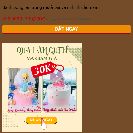
Bánh bông lan trứng muối bia và in hinh cho nam
290,000
₫
390,000
₫
–
Khoảng giá: từ 290,000₫ đến 390,000₫
ĐẶT NGAY