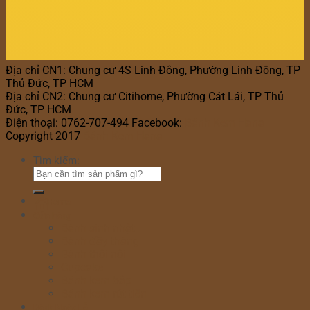
Địa chỉ CN1: Chung cư 4S Linh Đông, Phường Linh Đông, TP
Thủ Đức, TP HCM
Địa chỉ CN2: Chung cư Citihome, Phường Cát Lái, TP Thủ
Đức, TP HCM
Điện thoại: 0762-707-494 Facebook:
Bánh Kem Hana
Copyright 2017
Bánh Kem Hana
Tìm kiếm:
Home
Cửa hàng
Bánh sinh nhật
Bánh đầy tháng
Bánh thôi nôi
Cupcake
Bánh kem bắp
Bánh kem rút tiền
Bánh Ngày Lễ