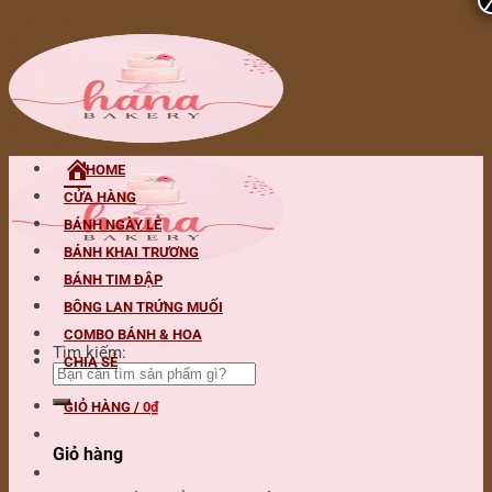
Skip to content
HOME
CỬA HÀNG
BÁNH NGÀY LỄ
BÁNH KHAI TRƯƠNG
BÁNH TIM ĐẬP
BÔNG LAN TRỨNG MUỐI
COMBO BÁNH & HOA
Tìm kiếm:
CHIA SẺ
GIỎ HÀNG /
0
₫
Giỏ hàng