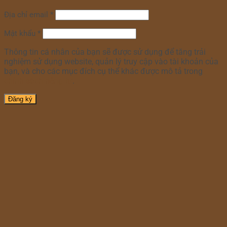
Địa chỉ email
*
Mật khẩu
*
Thông tin cá nhân của bạn sẽ được sử dụng để tăng trải
nghiệm sử dụng website, quản lý truy cập vào tài khoản của
bạn, và cho các mục đích cụ thể khác được mô tả trong
chính sách riêng tư
.
Đăng ký