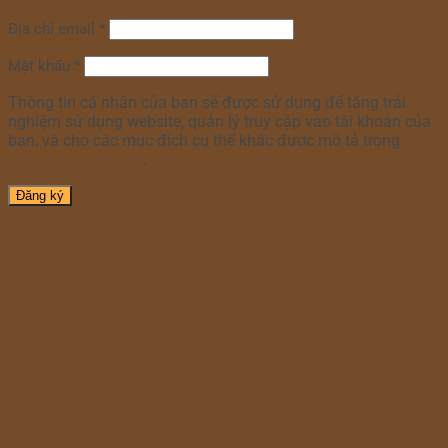
Địa chỉ email
*
Mật khẩu
*
Thông tin cá nhân của bạn sẽ được sử dụng để tăng trải
nghiệm sử dụng website, quản lý truy cập vào tài khoản của
bạn, và cho các mục đích cụ thể khác được mô tả trong
chính sách riêng tư
.
Đăng ký