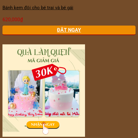
Bánh kem đôi cho bé trai và bé gái
620,000
₫
ĐẶT NGAY