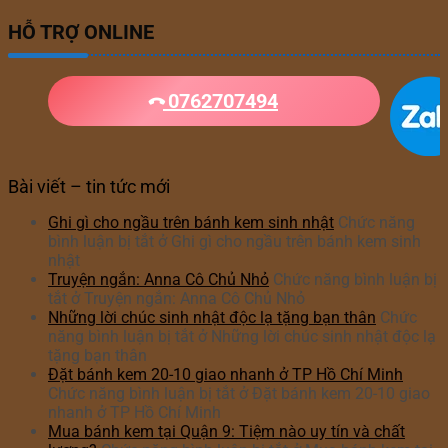
HỖ TRỢ ONLINE
0762707494
Bài viết – tin tức mới
Ghi gì cho ngầu trên bánh kem sinh nhật
Chức năng
bình luận bị tắt
ở Ghi gì cho ngầu trên bánh kem sinh
nhật
Truyện ngắn: Anna Cô Chủ Nhỏ
Chức năng bình luận bị
tắt
ở Truyện ngắn: Anna Cô Chủ Nhỏ
Những lời chúc sinh nhật độc lạ tặng bạn thân
Chức
năng bình luận bị tắt
ở Những lời chúc sinh nhật độc lạ
tặng bạn thân
Đặt bánh kem 20-10 giao nhanh ở TP Hồ Chí Minh
Chức năng bình luận bị tắt
ở Đặt bánh kem 20-10 giao
nhanh ở TP Hồ Chí Minh
Mua bánh kem tại Quận 9: Tiệm nào uy tín và chất