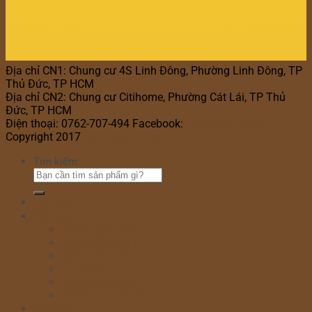
Địa chỉ CN1: Chung cư 4S Linh Đông, Phường Linh Đông, TP
Thủ Đức, TP HCM
Địa chỉ CN2: Chung cư Citihome, Phường Cát Lái, TP Thủ
Đức, TP HCM
Điện thoại: 0762-707-494 Facebook:
Bánh Kem Hana
Copyright 2017
Bánh Kem Hana
Tìm kiếm:
Home
Cửa hàng
Bánh sinh nhật
Bánh đầy tháng
Bánh thôi nôi
Cupcake
Bánh kem bắp
Bánh kem rút tiền
Bánh Ngày Lễ