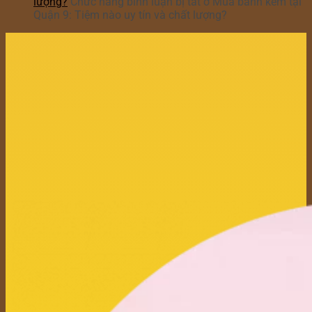
lượng?
Chức năng bình luận bị tắt
ở Mua bánh kem tại
Quận 9: Tiệm nào uy tín và chất lượng?