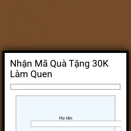
Bánh kem valentine 14/2
Bánh kỷ niệm ngày cưới
Bánh khai trương
Bánh tim đập
Bông Lan Trứng Muối
Combo Bánh & Hoa
Chia sẻ
Đăng nhập
Nhận Mã Quà Tặng 30K
Làm Quen
Họ tên