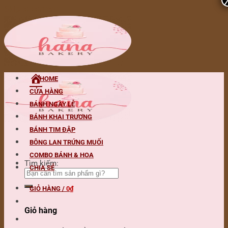
Skip to content
HOME
CỬA HÀNG
BÁNH NGÀY LỄ
BÁNH KHAI TRƯƠNG
BÁNH TIM ĐẬP
BÔNG LAN TRỨNG MUỐI
COMBO BÁNH & HOA
Tìm kiếm:
CHIA SẺ
GIỎ HÀNG /
0
₫
Giỏ hàng