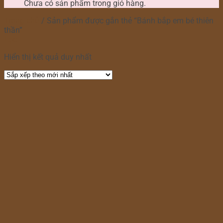
Chưa có sản phẩm trong giỏ hàng.
Trang chủ
/
Sản phẩm được gắn thẻ “Bánh bắp em bé thiên
thần”
Lọc
Hiển thị kết quả duy nhất